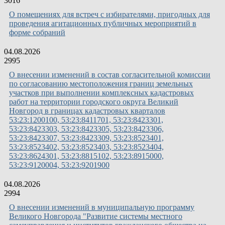
3016
О помещениях для встреч с избирателями, пригодных для
проведения агитационных публичных мероприятий в
форме собраний
04.08.2026
2995
О внесении изменений в состав согласительной комиссии
по согласованию местоположения границ земельных
участков при выполнении комплексных кадастровых
работ на территории городского округа Великий
Новгород в границах кадастровых кварталов
53:23:1200100, 53:23:8411701, 53:23:8423301,
53:23:8423303, 53:23:8423305, 53:23:8423306,
53:23:8423307, 53:23:8423309, 53:23:8523401,
53:23:8523402, 53:23:8523403, 53:23:8523404,
53:23:8624301, 53:23:8815102, 53:23:8915000,
53:23:9120004, 53:23:9201900
04.08.2026
2994
О внесении изменений в муниципальную программу
Великого Новгорода "Развитие системы местного