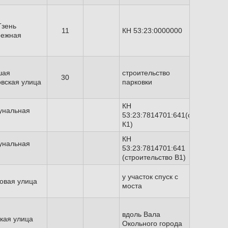
Гзень
11
КН 53:23:0000000
режная
шая
строительство
30
вская улица
парковки
КН
унальная
53:23:7814701:641(строительс
К1)
КН
унальная
53:23:7814701:641
(строительство В1)
у участок спуск с
овая улица
моста
вдоль Вала
кая улица
Окольного города