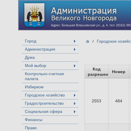
Адрес: Большая Власьевская ул., д. 4, тел: (8162) 98
Город
/
Городское хозяйс
+
Администрация
+
Дума
Мой выбор
+
Код
Номер
Контрольно-счетная
разрешения
палата
Избирком
Городское хозяйство
+
2553
484
Градостроительство
+
Социальная сфера
+
Финансы
Право