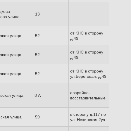
кова-
13
ова улица
от КНС в сторону
овая улица
52
д.49
от КНС в сторону
овая улица
52
д.49
от КНС в сторону
овая улица
52
ул.Береговая, д.49
аварийно-
ьская улица
8 А
восстаовительные
в сторону д.117 по
ская улица
59
ул .Нехинская 2уч.