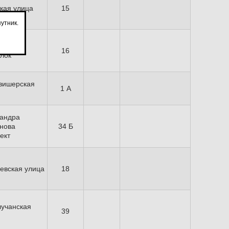
кая улица
15
утник.
енский
16
лок
вишерская
1 А
андра
нова
34 Б
ект
евская улица
18
учанская
39