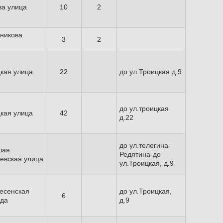
а улица
10
2
никова
3
2
кая улица
22
до ул.Троицкая д.9
до ул.троицкая
кая улица
42
д.22
до ул.телегина-
шая
Редятина-до
евская улица
ул.Троицкая, д.9
есенская
до ул.Троицкая,
6
ода
д.9