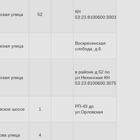
КН
ская улица
52
53:23:8100600:3003
Воскресенская
ская улица
слобода, д.6
в районе д.52 по
ская улица
ул.Нехинская КН
53:23:8100600:3075
РП-49 до
вское шоссе
1
ул.Орловская
ова улица
4