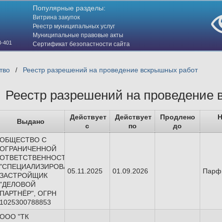
Популярные разделы:
Витрина закупок
Реестр муниципальных услуг
Муниципальные правовые акты
3-401
Сертификат безопастности сайта
(HTTPS)
тво
/
Реестр разрешений на проведение вскрышных работ
Реестр разрешений на проведение 
Действует
Действует
Продлено
Н
Выдано
с
по
до
ОБЩЕСТВО С
ОГРАНИЧЕННОЙ
ОТВЕТСТВЕННОСТЬЮ
"СПЕЦИАЛИЗИРОВАННЫЙ
05.11.2025
01.09.2026
Парф
ЗАСТРОЙЩИК
"ДЕЛОВОЙ
ПАРТНЁР", ОГРН
1025300788853
ООО "ТК