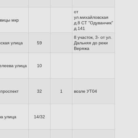
от
ул.михайловская
вицы мкр
д.8 СТ "Одуванчик"
д.141
8 участок, 3- от ул.
ская улица
59
Дальняя до реки
Веряжа
елеева улица
10
проспект
32
1
возле УТ04
а улица
14/32