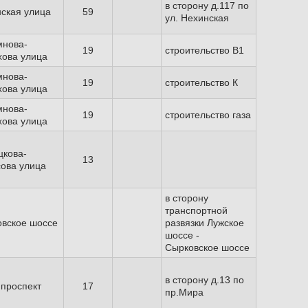
в сторону д.117 по
ская улица
59
ул. Нехинская
мнова-
19
строительство В1
ова улица
мнова-
19
строительство К
ова улица
мнова-
19
строительство газа
ова улица
кова-
13
ова улица
в сторону
транспортной
вское шоссе
развязки Лужское
шоссе -
Сырковское шоссе
в сторону д.13 по
проспект
17
пр.Мира