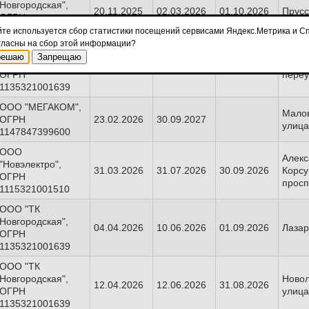
Новгородская",
20.11.2025
02.03.2026
01.10.2026
Прусс
ОГРН
1135321001639
йте используется сбор статистики посещений сервисами Яндекс.Метрика и Сп
гласны на сбор этой информации?
ООО "ТК
решаю
Запрещаю
Новгородская",
Знам
05.02.2026
30.04.2026
31.08.2026
ОГРН
переу
1135321001639
ООО "МЕГАКОМ",
Мало
ОГРН
23.02.2026
30.09.2027
улица
1147847399600
ООО
Алекс
"Новэлектро",
31.03.2026
31.07.2026
30.09.2026
Корсу
ОГРН
просп
1115321001510
ООО "ТК
Новгородская",
04.04.2026
10.06.2026
01.09.2026
Лазар
ОГРН
1135321001639
ООО "ТК
Новгородская",
Новол
12.04.2026
12.06.2026
31.08.2026
ОГРН
улица
1135321001639