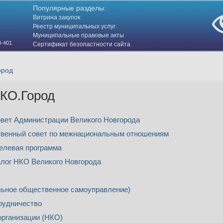
Популярные разделы:
Витрина закупок
Реестр муниципальных услуг
Муниципальные правовые акты
3-401
Сертификат безопастности сайта
(HTTPS)
ород
КО.Город
вет Администрации Великого Новгорода
твенный совет по межнациональным отношениям
елевая программа
лог НКО Великого Новгорода
льное общественное самоуправление)
удничество
рганизации (НКО)