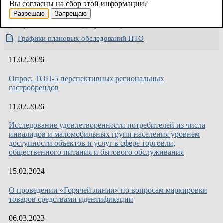
Вы согласны на сбор этой информации?
Информация от Роспотребнадзора
Разрешаю
Запрещаю
Проектно- сметная документация по изготовлению НТО
Графики плановых обследований НТО
11.02.2026
Опрос: ТОП-5 перспективных региональных
гастробрендов
11.02.2026
Исследование удовлетворенности потребителей из числа
инвалидов и маломобильных групп населения уровнем
доступности объектов и услуг в сфере торговли,
общественного питания и бытового обслуживания
15.02.2024
О проведении «Горячей линии» по вопросам маркировки
товаров средствами идентификации
06.03.2023