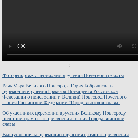
;
Фоторепортаж с церемонии вручения Почетной грамоты
Речь Мэра Великого Новгорода Юрия Бобрышева на
церемонии вручения Грамоты Президента Российской
Федерации о присвоении г. Великий Новгород Почетного
звания Российской Федерации "Город воинской славы"
Об участниках церемонии вручения Великому Новгороду
почетной грамоты о присвоении звания Города воинской
славы
Выступление на церемонии вручения грамот о присвоении