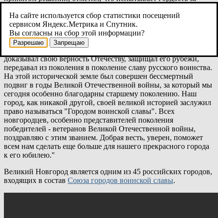
новгородцев, которые сейчас стремятся достойно встретить
На сайте используется сбор статистики посещений
1150-летний юбилей города и продолжить славу и традиции
сервисом Яндекс.Метрика и Спутник.
предыдущих поколений.
Вы согласны на сбор этой информации?
"От стен новгородского кремля начинал свои походы князь
Разрешаю
Запрещаю
Александр Невский. Почти 1150-летней историей Hовгород
доказывал свою верность Отечеству, защищал его рубежи,
передавал из поколения в поколение славу русского воинства.
На этой исторической земле был совершен бессмертный
подвиг в годы Великой Отечественной войны, за который мы
сегодня особенно благодарны старшему поколению. Наш
город, как никакой другой, своей великой историей заслужил
право называться "Городом воинской славы". Всех
новгородцев, особенно представителей поколения
победителей - ветеранов Великой Отечественной войны,
поздравляю с этим званием. Добрая весть, уверен, поможет
всем нам сделать еще больше для нашего прекрасного города
к его юбилею."
Великий Новгород является одним из 45 российских городов,
входящих в состав
Союза городов воинской славы
.