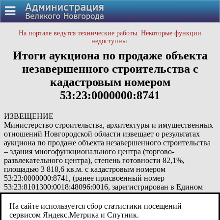
На портале ведутся технические работы. Некоторые функции
недоступны.
Итоги аукциона по продаже объекта
незавершенного строительства с
кадастровым номером
53:23:0000000:8741
ИЗВЕЩЕНИЕ
Министерство строительства, архитектуры и имущественных
отношений Новгородской области извещает о результатах
аукциона по продаже объекта незавершенного строительства
– здания многофункционального центра (торгово-
развлекательного центра), степень готовности 82,1%,
площадью 3 818,6 кв.м. с кадастровым номером
53:23:0000000:8741, (ранее присвоенный номер
53:23:8101300:0018:48096:0016, зарегистрирован в Едином
государственном реестре недвижимости как нежилое
помещение – незавершенная строительством часть здания
На сайте используется сбор статистики посещений
«ДК «Строитель» (бассейн), площадью 2457,2 кв.м.),
сервисом Яндекс.Метрика и Спутник.