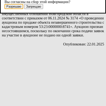
расположенного по адресу: Новгородская область, г. Великий
Вы согласны на сбор этой информации?
Новгород, ул. Кочетова. Решение о проведении аукциона
Разрешаю
Запрещаю
принято министерством строительства, архитектуры и
имущественных отношений Новгородской области в
соответствии с приказом от 06.11.2024 № 3174 «О проведении
аукциона по продаже объекта незавершенного строительства с
кадастровым номером 53:23:0000000:8741». Аукцион признан
несостоявшимся, поскольку по окончании срока подачи заявок
на участие в аукционе не подано ни одной заявки.
Опубликован: 22.01.2025